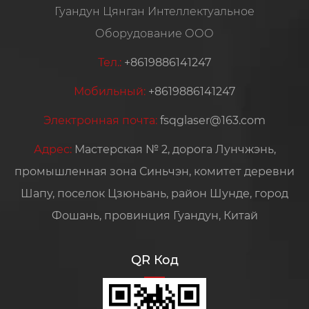
Гуандун Цянган Интеллектуальное
Оборудование ООО
Тел.:
+8619886141247
Мобильный:
+8619886141247
Электронная почта:
fsqglaser@163.com
Адрес:
Мастерская № 2, дорога Лунчжэнь,
промышленная зона Синьчэн, комитет деревни
Шапу, поселок Цзюньань, район Шунде, город
Фошань, провинция Гуандун, Китай
QR Код