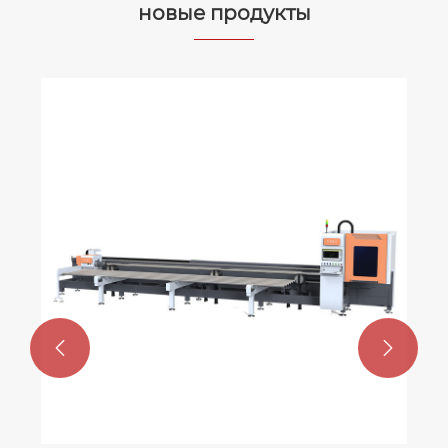
промышленно сти?
новые продукты

