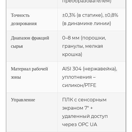
преобразователем)
±0,3% (в статике), ±0,8%
Точность
(в динамике линии)
дозирования
0–8 мм (порошки,
Диапазон фракций
гранулы, мелкая
сырья
крошка)
AISI 304 (нержавейка),
Материал рабочей
уплотнения –
зоны
силикон/PTFE
ПЛК с сенсорным
Управление
экраном 7" +
удаленный доступ
через OPC UA