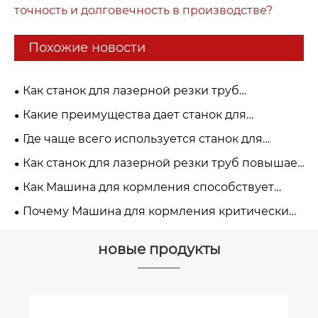
точность и долговечность в производстве?
Похожие новости
Как станок для лазерной резки труб
обрабатывает сложные формы труб?
Какие преимущества дает станок для
лазерной резки труб по сравнению с тр
Где чаще всего используется станок для
адиционной резкой?
лазерной резки труб?
Как станок для лазерной резки труб повышает
эффективность производства?
Как Машина для кормления способствует
внедрению решений «умного завода»?
Почему Машина для кормления критически
важна для автоматизации тяжелой
промышленно сти?
новые продукты