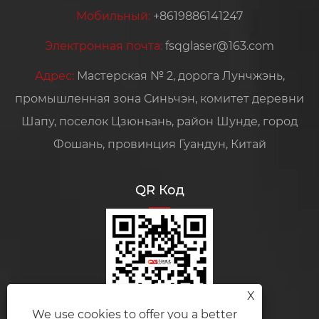
Мобильный:
+8619886141247
Электронная почта:
fsqglaser@163.com
Адрес:
Мастерская № 2, дорога Лунчжэнь,
промышленная зона Синьчэн, комитет деревни
Шапу, поселок Цзюньань, район Шунде, город
Фошань, провинция Гуандун, Китай
QR Код
X
We use cookies to offer you a better