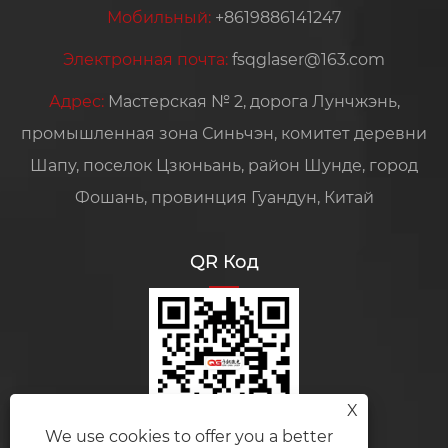
Мобильный:
+8619886141247
Электронная почта:
fsqglaser@163.com
Адрес:
Мастерская № 2, дорога Лунчжэнь,
промышленная зона Синьчэн, комитет деревни
Шапу, поселок Цзюньань, район Шунде, город
Фошань, провинция Гуандун, Китай
QR Код
X
We use cookies to offer you a better