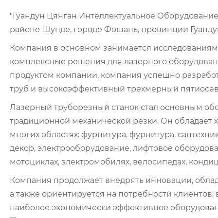
"Гуандун Цянган Интеллектуальное Оборудовани
районе Шунде, городе Фошань, провинции Гуандун
Компания в основном занимается исследованиями
комплексные решения для лазерного оборудовани
продуктом компании, компания успешно разработ
труб и высокоэффективный трехмерный пятиосев
Лазерный труборезный станок стал основным обо
традиционной механической резки. Он обладает х
многих областях: фурнитура, фурнитура, сантехн
декор, электрооборудование, лифтовое оборудова
мотоциклах, электромобилях, велосипедах, кондици
Компания продолжает внедрять инновации, облад
а также ориентируется на потребности клиентов,
наиболее экономически эффективное оборудовани