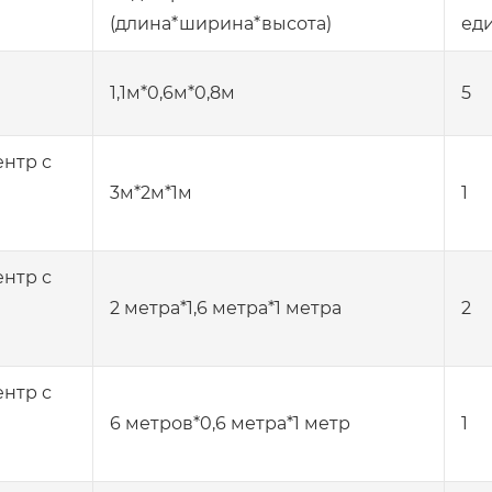
(длина*ширина*высота)
ед
1,1м*0,6м*0,8м
5
нтр с
3м*2м*1м
1
нтр с
2 метра*1,6 метра*1 метра
2
нтр с
6 метров*0,6 метра*1 метр
1