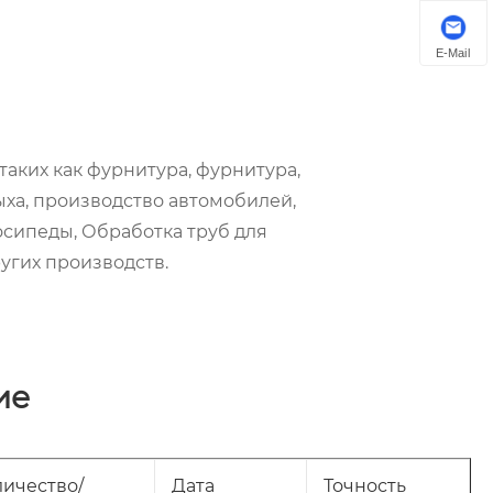
E-Mail
таких как фурнитура, фурнитура,
ыха, производство автомобилей,
лосипеды, Обработка труб для
угих производств.
ие
личество/
Дата
Точность