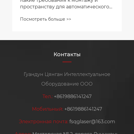
Какие требования к монтажу и
пространству для автоматического
станка для ла зерной резки труб?
Посмотреть больше >>
Контакты
Гуандун Цянган Интеллектуальное
Оборудование ООО
Тел.:
+8619886141247
Мобильный:
+8619886141247
Электронная почта:
fsqglaser@163.com