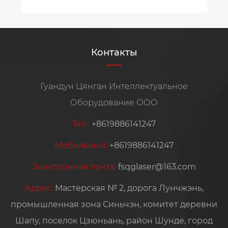
Контакты
Гуандун Цянган Интеллектуальное
Оборудование ООО
Тел.:
+8619886141247
Мобильный:
+8619886141247
Электронная почта:
fsqglaser@163.com
Адрес:
Мастерская № 2, дорога Лунчжэнь,
промышленная зона Синьчэн, комитет деревни
Шапу, поселок Цзюньань, район Шунде, город