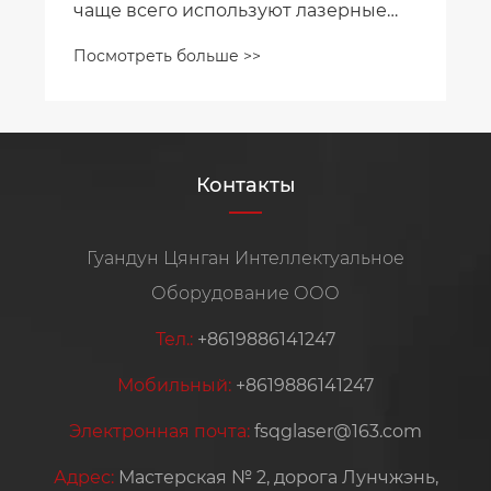
чаще всего используют лазерные
станки для резки труб?
Посмотреть больше >>
Контакты
Гуандун Цянган Интеллектуальное
Оборудование ООО
Тел.:
+8619886141247
Мобильный:
+8619886141247
Электронная почта:
fsqglaser@163.com
Адрес:
Мастерская № 2, дорога Лунчжэнь,