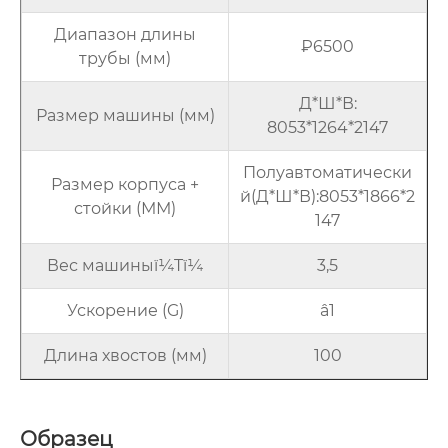
Диапазон длины
₽6500
трубы (мм)
Д*Ш*В:
Размер машины (мм)
8053*1264*2147
Полуавтоматически
Размер корпуса +
й(Д*Ш*В):8053*1866*2
стойки (ММ)
147
Вес машиныï¼Tï¼
3,5
Ускорение (G)
â1
Длина хвостов (мм)
100
Образец