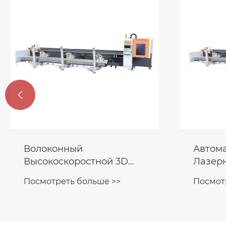

Волоконный
Автом
Высокоскоростной 3D
Лазерн
Полностью
Произ
Посмотреть больше >>
Посмот
Автоматический
Окон
Лазерный Станок Для
Резки Труб