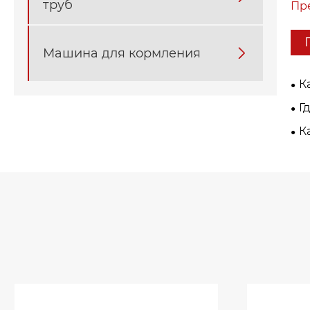
труб
Пр
Машина для кормления

К
сл
Г
рез
К
вн