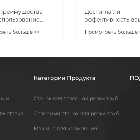
 преимущества
Достигла ли
спользование
эффективность ва
тического станка
резки труб своего
реть больше >>
Посмотреть больше 
зерной резки труб
предела?
ийном
водстве?
Категории Продукта
ПО
нии
Станок для лазерной резки труб
выставка
Лазерный станок для резки труб
Машина для кормления