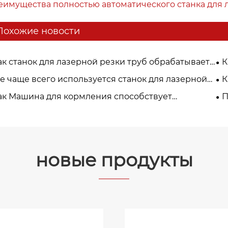
еимущества полностью автоматического станка для 
Похожие новости
ак станок для лазерной резки труб обрабатывает
К
ожные формы труб?
де чаще всего используется станок для лазерной
К
ки труб?
эф
ак Машина для кормления способствует
П
едрению решений «умного завода»?
новые продукты