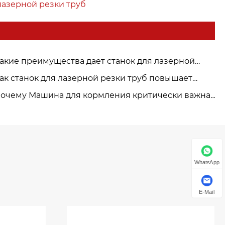
лазерной резки труб
акие преимущества дает станок для лазерной
резки труб по сравнению с тр адиционной резкой?
ак станок для лазерной резки труб повышает
фективность производства?
очему Машина для кормления критически важна
для автоматизации тяжелой промышленно сти?
WhatsApp
E-Mail