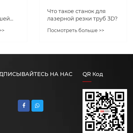
Что такое станок для
шей
лазерной резки труб 3D?
>>
Посмотреть больше >>
ДПИСЫВАЙТЕСЬ НА НАС
QR Код