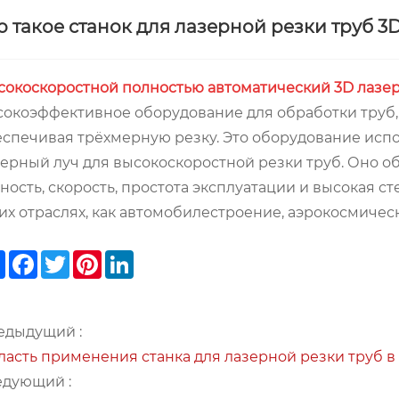
о такое станок для лазерной резки труб 3
сокоскоростной полностью автоматический 3D лазер
сокоэффективное оборудование для обработки труб,
спечивая трёхмерную резку. Это оборудование испо
ерный луч для высокоскоростной резки труб. Оно о
ность, скорость, простота эксплуатации и высокая с
их отраслях, как автомобилестроение, аэрокосмиче
Share
Facebook
Twitter
Pinterest
LinkedIn
едыдущий :
ласть применения станка для лазерной резки труб 
едующий :