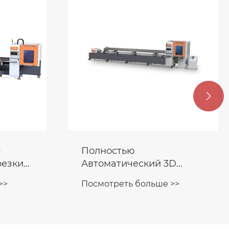

я
Полностью
резки
Автоматический 3D
Лазерный Станок Для
>>
Посмотреть больше >>
Резки Труб Без
Чертежей