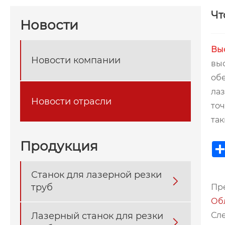
Чт
Новости
Вы
Новости компании
вы
обе
лаз
Новости отрасли
точ
так
Продукция
Станок для лазерной резки

труб
Пр
Об
Сл
Лазерный станок для резки
