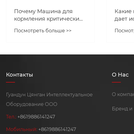
Почему Машина для
Какие
кормления критически
дает и
важна для
автома
Посмотреть больше >>
Посмот
автоматизации тяжелой
для ла
промышленно сти?
в сер
произ
Контакты
О Нас
О компа
Гуандун Цянган Интеллектуальное
Оборудование ООО
Бренд и 
Тел.:
+8619886141247
Мобильный:
+8619886141247