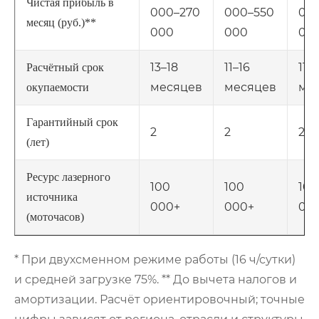
Чистая прибыль в
000–270
000–550
000
месяц (руб.)**
000
000
08
13–18
11–16
11–
Расчётный срок
месяцев
месяцев
ме
окупаемости
Гарантийный срок
2
2
2
(лет)
Ресурс лазерного
100
100
100
источника
000+
000+
00
(моточасов)
* При двухсменном режиме работы (16 ч/сутки)
и средней загрузке 75%. ** До вычета налогов и
амортизации. Расчёт ориентировочный; точные