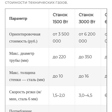
стоимости технических газов.
Станок
Станок
Ста
Параметр
1500 Вт
3000 Вт
600
от 3 500
от 6 200
от 
Ориентировочная
000
000
00
стоимость (руб.)
Макс. диаметр
до 220
до 350
до 
трубы (мм)
Макс. толщина
до 10
до 16
до 
стенки — сталь (мм)
Скорость резки (м/
1,5–2,0
3,0–4,5
6,0
мин, сталь 6 мм)
Потребление