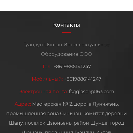
Контакты
Гуандун Цянган Интеллектуальное
Оборудование ООО
Тел.:
+8619886141247
Мобильный:
+8619886141247
Электронная почта:
fsqglaser@163.com
Адрес:
Мастерская № 2, дорога Лунчжэнь,
промышленная зона Синьчэн, комитет деревни
Шапу, поселок Цзюньань, район Шунде, город
Фошань, провинция Гуандун, Китай