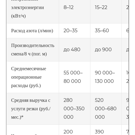
8–12
15–22
28–
электроэнергии
(кВт/ч)
20–35
35–60
60–
Расход азота (л/мин)
Производительность
до 480
до 900
до 
смена/8 ч (пог. м)
Среднемесячные
55 000–
90 000–
160
операционные
80 000
130 000
220
расходы (руб.)
280
520
95
Средняя выручка с
000–350
000–680
000
услуги резки (руб./
000
000
30
мес.)*
200
390
730