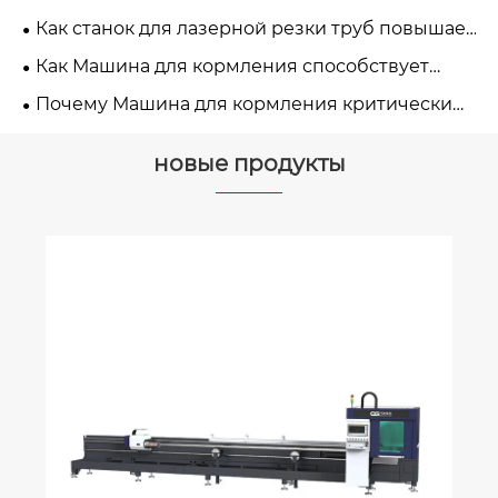
адиционной резкой?
лазерной резки труб?
Как станок для лазерной резки труб повышает
эффективность производства?
Как Машина для кормления способствует
внедрению решений «умного завода»?
Почему Машина для кормления критически
важна для автоматизации тяжелой
промышленно сти?
новые продукты